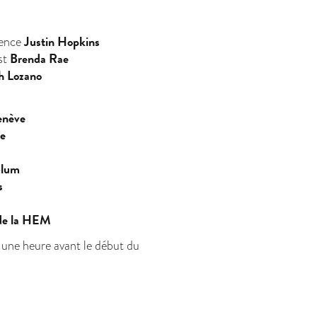
Justin Hopkins
ience
Brenda Rae
st
th Lozano
enève
de
Blum
s
 de la HEM
 une heure avant le début du