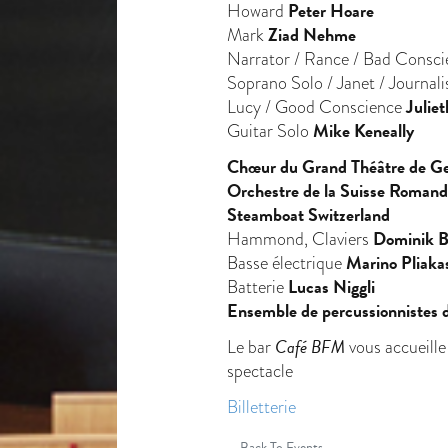
Peter Hoare
Howard
Ziad Nehme
Mark
Narrator / Rance / Bad Consc
Soprano Solo / Janet / Journali
Julie
Lucy / Good Conscience
Mike Keneally
Guitar Solo
Chœur du Grand Théâtre de G
Orchestre de la Suisse Roman
Steamboat Switzerland
Dominik 
Hammond, Claviers
Marino Pliaka
Basse électrique
Lucas Niggli
Batterie
Ensemble de percussionnistes
Café BFM
Le bar
vous accueille
spectacle
Billetterie
Back To Events