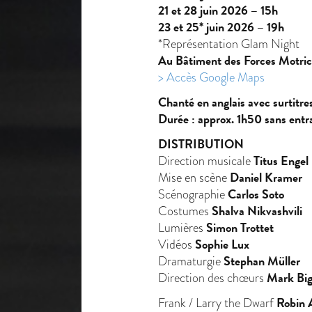
21 et 28 juin 2026 – 15h
23 et 25* juin 2026 – 19h
*Représentation Glam Night
Au Bâtiment des Forces Motric
> Accès Google Maps
Chanté en anglais avec surtitres
Durée : approx. 1h50 sans entr
DISTRIBUTION
Titus Engel
Direction musicale
Daniel Kramer
Mise en scène
Carlos Soto
Scénographie
Shalva Nikvashvili
Costumes
Simon Trottet
Lumières
Sophie Lux
Vidéos
Stephan Müller
Dramaturgie
Mark Big
Direction des chœurs
Robin
Frank / Larry the Dwarf