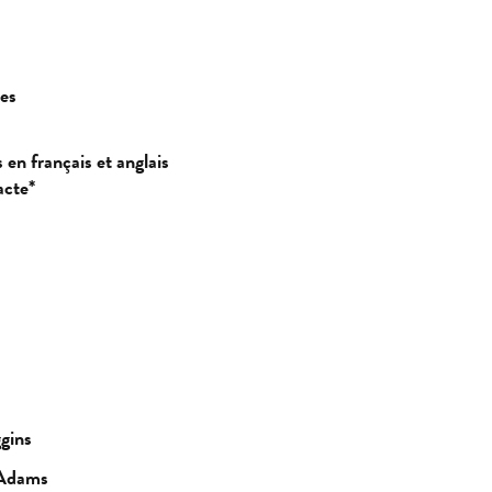
es
 en français et anglais
acte*
gins
 Adams