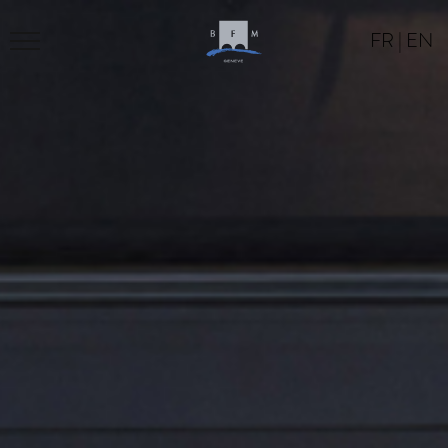
FR
|
EN
BFM
PROGRAM
LOCATION
CONTACT