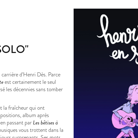
SOLO"
carrière d’Henri Dès. Parce
te
est certainement le seul
rsé les décennies sans tomber
t la fraîcheur qui ont
positions, album après
Les bêtises à
en passant par
musiques vous trottent dans la
ujours surprenants. Ses mots