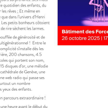
le quotidien des enfants, du
r les rêves ; Et même en
 que dans l’univers d’Henri
 Les petits bonheurs côtoient
 de rire sèchent les larmes.
bouffée de générosité et de
ultigénérationnel ! Entre le
omplicité s’installe dès les
rière, 200 chansons, 4.5
coles qui portent son nom,
 15 disques d’or, une mélodie
a cathédrale de Genève, une
ne web radio qui passe ses
surtout un nombre
es yeux des enfants.
 un parcours extraordinaire !
 une heure avant le début du