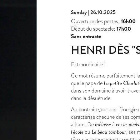
Sunday | 26.10.2025
16h00
Ouverture des portes:
17h00
Début du spectacle:
Sans entracte
HENRI DÈS "
Extraordinaire !
Ce mot résume parfaitement la 
La petite Charlot
que le papa de
dans son domaine à avoir trave
dans la désuétude.
Au contraire, ce sont l’énergie e
caractérisé chacune de ses com
mélasse
casse-pieds
album. De
à
l’école
Le beau tambour
ou
, ses 
tête, ses arrangements sont to