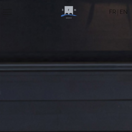
FR
|
EN
BFM
PROGRAM
LOCATION
CONTACT