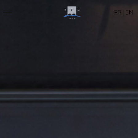
FR
|
EN
BFM
PROGRAM
LOCATION
CONTACT