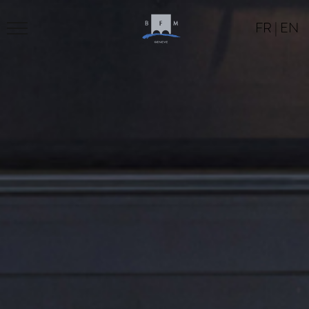
FR
|
EN
BFM
PROGRAM
LOCATION
CONTACT