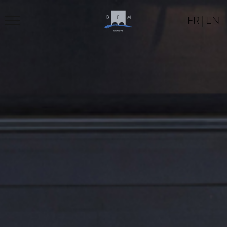
FR
|
EN
LE BFM
PROGRAMME
LOCATION
CONTACT