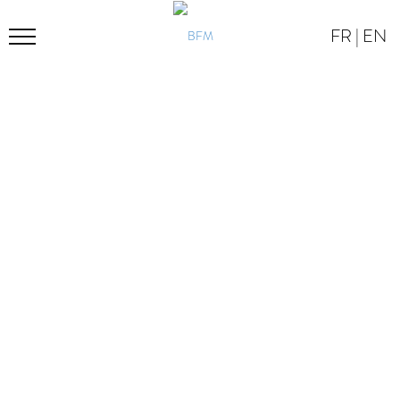
FR
|
EN
BFM
PROGRAM
LOCATION
CONTACT