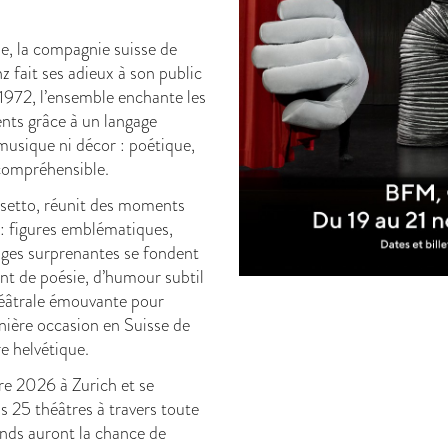
le, la compagnie suisse de
ait ses adieux à son public
1972, l’ensemble enchante les
ents grâce à un langage
musique ni décor : poétique,
compréhensible.
ssetto, réunit des moments
 : figures emblématiques,
mages surprenantes se fondent
nt de poésie, d’humour subtil
héâtrale émouvante pour
rnière occasion en Suisse de
re helvétique.
e 2026 à Zurich et se
s 25 théâtres à travers toute
ands auront la chance de