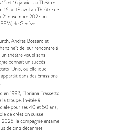
s 15 et 16 janvier au Théâtre
 16 au 18 avril au Théâtre de
au 21 novembre 2027 au
 (BFM) de Genève.
ürch, Andres Bossard et
anz naît de leur rencontre à
r un théâtre visuel sans
gnie connaît un succès
tats-Unis, où elle joue
 apparaît dans des émissions
.
d en 1992, Floriana Frassetto
 la troupe. Invitée à
diale pour ses 40 et 50 ans,
e de création suisse
En 2026, la compagnie entame
lus de cinq décennies