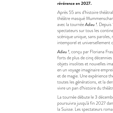
révérence en 2027.
Après 55 ans d’histoire théâtra
théâtre masqué Mummenschanz f
Adieu !
avec la tournée
. Depuis 
spectateurs sur tous les contin
scénique unique, sans paroles, 
intemporel et universellement 
Adieu !
, conçu par Floriana Fra
forts de plus de cinq décennies
objets insolites et nouvelles i
en un voyage imaginaire emprei
et de magie. Une expérience t
toutes les générations, et la de
vivre un pan d’histoire du théât
La tournée débute le 3 décembr
poursuivra jusqu’à fin 2027 dan
la Suisse. Les spectateurs rom