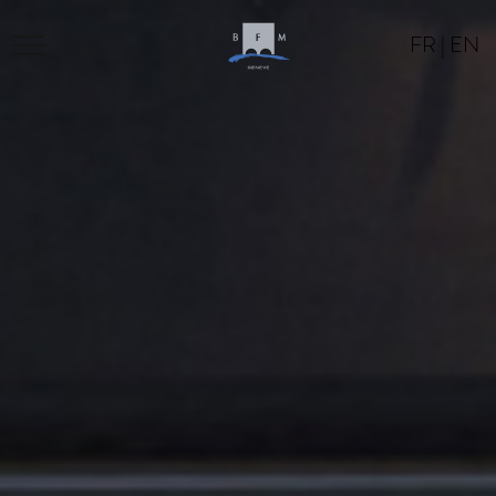
FR
|
EN
BFM
PROGRAM
LOCATION
CONTACT