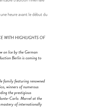
 une heure avant le début du
E WITH HIGHLIGHTS OF
ow on Ice by the German
ction Berlin is coming to
le family featuring renowned
ico, winners of numerous
luding the prestigious
Monte-Carlo. Marvel at the
 mastery of internationally