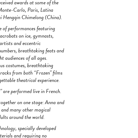
ceived awards at some of the
n Monte-Carlo, Paris, Latina
hai Hengqin Chimelong (China).
e of performances featuring
s acrobats on ice, gymnasts,
 artists and eccentric
numbers, breathtaking feats and
ht audiences of all ages.
us costumes, breathtaking
tracks from both “Frozen” films
ettable theatrical experience.
” are performed live in French.
 together on one stage: Anna and
its and many other magical
dults around the world.
hnology, specially developed
erials and requiring no