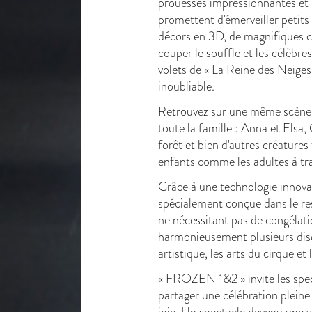
prouesses impressionnantes et
promettent d'émerveiller petit
décors en 3D, de magnifiques c
couper le souffle et les célèbre
volets de « La Reine des Neiges
inoubliable.
Retrouvez sur une même scène 
toute la famille : Anna et Elsa, 
forêt et bien d'autres créatures
enfants comme les adultes à tr
Grâce à une technologie innova
spécialement conçue dans le re
ne nécessitant pas de congélatio
harmonieusement plusieurs disci
artistique, les arts du cirque e
« FROZEN 1&2 » invite les spec
partager une célébration pleine
joie. Un spectacle devenu une vé