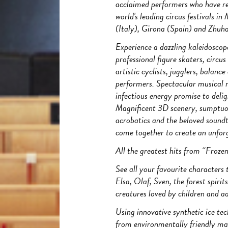
acclaimed performers who have re
world's leading circus festivals i
(Italy), Girona (Spain) and Zhu
Experience a dazzling kaleidoscop
professional figure skaters, circu
artistic cyclists, jugglers, balance
performers. Spectacular musical 
infectious energy promise to delig
Magnificent 3D scenery, sumptuo
acrobatics and the beloved sound
come together to create an unforg
All the greatest hits from “Frozen
See all your favourite characters
Elsa, Olaf, Sven, the forest spir
creatures loved by children and a
Using innovative synthetic ice tec
from environmentally friendly mat