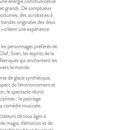
 une énergie communicative
s et grands. De somptueux
ostumes, des acrobaties à
s bandes originales des deux
 » créent une expérience
les personnages préférés de
Olaf, Sven, les esprits de la
 féeriques qui enchantent les
avers le monde.
nte de glace synthétique,
spect de l'environnement et
n, le spectacle réunit
plines : le patinage
t la comédie musicale.
tateurs de tous âges à
 de magie, d'émotion et de
ritable tradition hivernale