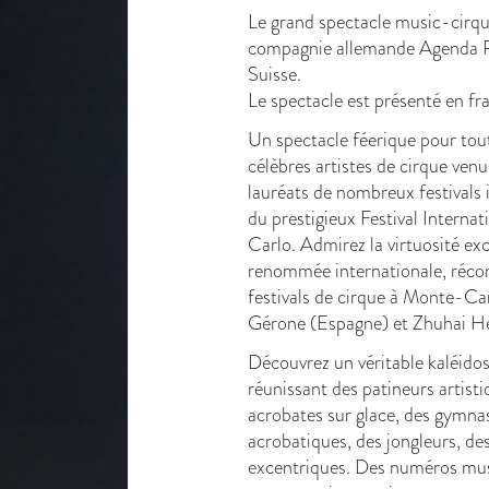
Le grand spectacle music-cirque
compagnie allemande Agenda Pr
Suisse.
Le spectacle est présenté en fra
Un spectacle féerique pour tout
célèbres artistes de cirque ve
lauréats de nombreux festivals
du prestigieux Festival Intern
Carlo. Admirez la virtuosité exc
renommée internationale, réco
festivals de cirque à Monte-Carlo
Gérone (Espagne) et Zhuhai H
Découvrez un véritable kaléid
réunissant des patineurs artist
acrobates sur glace, des gymnas
acrobatiques, des jongleurs, des 
excentriques. Des numéros mus