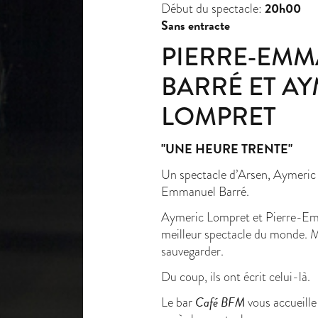
20h00
Début du spectacle:
Sans entracte
PIERRE-EM
BARRÉ ET A
LOMPRET
"UNE HEURE TRENTE"
Un spectacle d’Arsen, Aymeric
Emmanuel Barré.
Aymeric Lompret et Pierre-Emm
meilleur spectacle du monde. Ma
sauvegarder.
Du coup, ils ont écrit celui-là.
Café BFM
Le bar
vous accueille