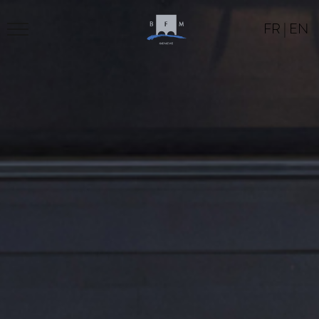
FR
|
EN
LE BFM
PROGRAMME
LOCATION
CONTACT